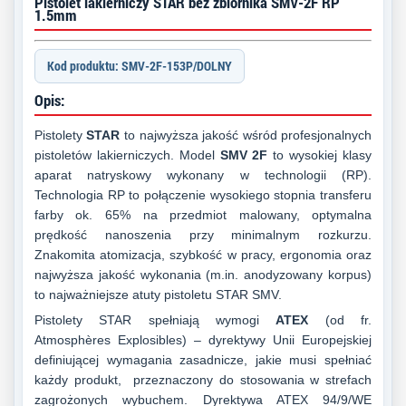
Pistolet lakierniczy STAR bez zbiornika SMV-2F RP
1.5mm
Kod produktu: SMV-2F-153P/DOLNY
Opis:
Pistolety
STAR
to najwyższa jakość wśród profesjonalnych
pistoletów lakierniczych. Model
SMV 2F
to wysokiej klasy
aparat natryskowy wykonany w technologii (RP).
Technologia RP to połączenie wysokiego stopnia transferu
farby ok. 65% na przedmiot malowany, optymalna
prędkość nanoszenia przy minimalnym rozkurzu.
Znakomita atomizacja, szybkość w pracy, ergonomia oraz
najwyższa jakość wykonania (m.in. anodyzowany korpus)
to najważniejsze atuty pistoletu STAR SMV.
Pistolety STAR spełniają wymogi
ATEX
(od fr.
Atmosphères Explosibles) – dyrektywy Unii Europejskiej
definiującej wymagania zasadnicze, jakie musi spełniać
każdy produkt, przeznaczony do stosowania w strefach
zagrożonych wybuchem. Dyrektywa ATEX 94/9/WE