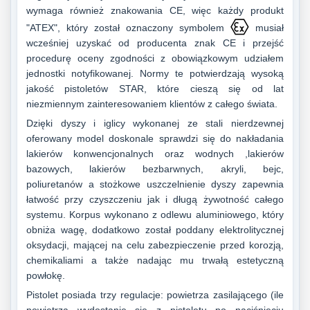
wymaga również znakowania CE, więc każdy produkt
"ATEX", który został oznaczony symbolem
musiał
wcześniej uzyskać od producenta znak CE i przejść
procedurę oceny zgodności z obowiązkowym udziałem
jednostki notyfikowanej. Normy te potwierdzają wysoką
jakość pistoletów STAR, które cieszą się od lat
niezmiennym zainteresowaniem klientów z całego świata.
Dzięki dyszy i iglicy wykonanej ze stali nierdzewnej
oferowany model doskonale sprawdzi się do nakładania
lakierów konwencjonalnych oraz wodnych ,lakierów
bazowych, lakierów bezbarwnych, akryli, bejc,
poliuretanów a stożkowe uszczelnienie dyszy zapewnia
łatwość przy czyszczeniu jak i długą żywotność całego
systemu. Korpus wykonano z odlewu aluminiowego, który
obniża wagę, dodatkowo został poddany elektrolitycznej
oksydacji, mającej na celu zabezpieczenie przed korozją,
chemikaliami a także nadając mu trwałą estetyczną
powłokę.
Pistolet posiada trzy regulacje: powietrza zasilającego (ile