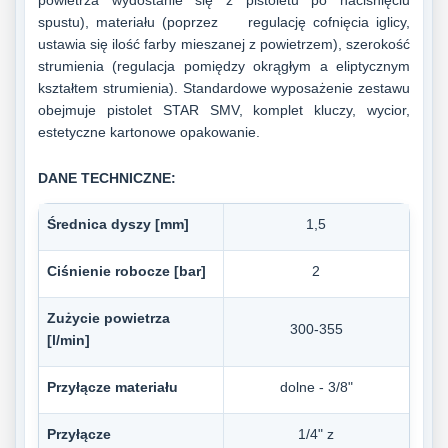
powietrza wydostanie się z pistoletu po naciśnięciu
spustu), materiału (poprzez regulację cofnięcia iglicy,
ustawia się ilość farby mieszanej z powietrzem), szerokość
strumienia (regulacja pomiędzy okrągłym a eliptycznym
kształtem strumienia). Standardowe wyposażenie zestawu
obejmuje pistolet STAR SMV, komplet kluczy, wycior,
estetyczne kartonowe opakowanie.
DANE TECHNICZNE:
Średnica dyszy [mm]
1,5
Ciśnienie robocze [bar]
2
Zużycie powietrza
300-355
[l/min]
Przyłącze materiału
dolne - 3/8"
Przyłącze
1/4" z