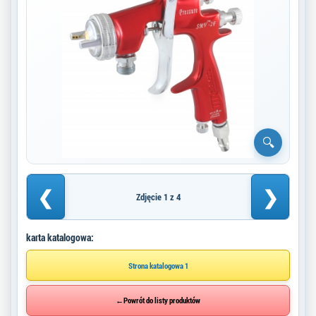
❮
❯
Zdjęcie 1 z 4
karta katalogowa:
Strona katalogowa 1
←
Powrót do listy produktów