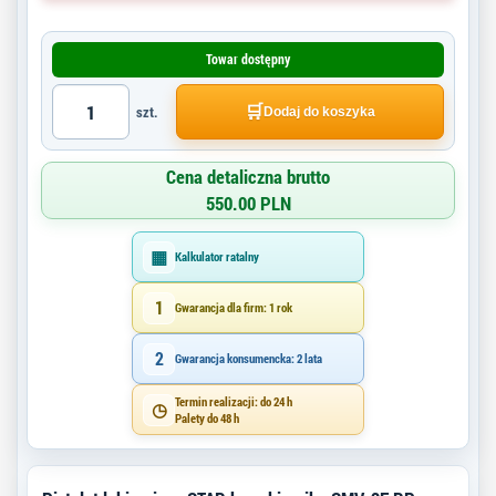
Towar dostępny
🛒
szt.
Dodaj do koszyka
Cena detaliczna brutto
550.00 PLN
▦
Kalkulator ratalny
1
Gwarancja dla firm: 1 rok
2
Gwarancja konsumencka: 2 lata
Termin realizacji: do 24 h
◷
Palety do 48 h