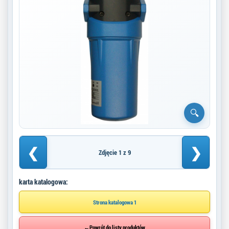
❮
❯
Zdjęcie 1 z 9
karta katalogowa:
Strona katalogowa 1
←
Powrót do listy produktów