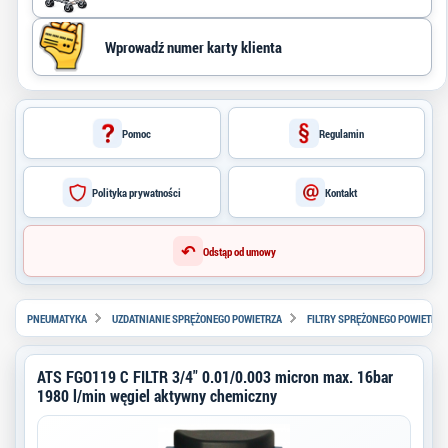
Pomoc
Regulamin
Polityka prywatności
Kontakt
↶
Odstąp od umowy
PNEUMATYKA
UZDATNIANIE SPRĘŻONEGO POWIETRZA
FILTRY SPRĘŻONEGO POWIETRZA
ATS FGO119 C FILTR 3/4" 0.01/0.003 micron max. 16bar
1980 l/min węgiel aktywny chemiczny