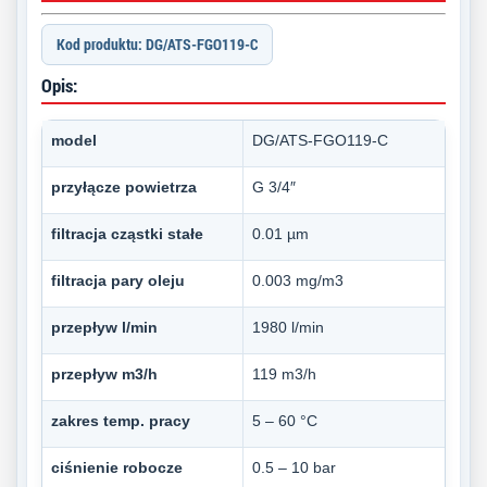
Kod produktu: DG/ATS-FGO119-C
Opis:
model
DG/ATS-FGO119-C
przyłącze powietrza
G 3/4″
filtracja cząstki stałe
0.01 µm
filtracja pary oleju
0.003 mg/m3
przepływ l/min
1980 l/min
przepływ m3/h
119 m3/h
zakres temp. pracy
5 – 60 °C
ciśnienie robocze
0.5 – 10 bar