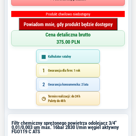
Produkt chwilowo niedostępny
Powiadom mnie, gdy produkt będzie dostępny
Cena detaliczna brutto
375.00 PLN
▦
Kalkulator ratalny
1
Gwarancja dla firm: 1 rok
2
Gwarancja konsumencka: 2 lata
Termin realizacji: do 24 h
◷
Palety do 48 h
Filtr chemiczny sprężonego powietrza odolejacz 3/4"
0,01/0,003 um max. 16bar 2830 l/min węgiel aktywny
FGO119 C ATS