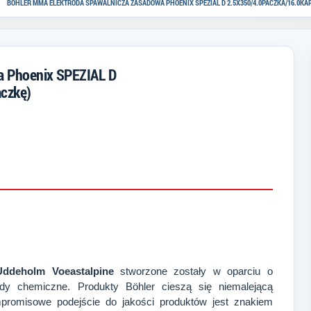
BOHLER MMA ELEKTRODA SPAWALNICZA ZASADOWA PHOENIX SPEZIAL D 2.5X350/4.0PACZKA/16.0KAR
a Phoenix SPEZIAL D
aczkę)
Uddeholm Voeastalpine
stworzone zostały w oparciu o
łady chemiczne. Produkty Böhler cieszą się niemalejącą
mpromisowe podejście do jakości produktów jest znakiem