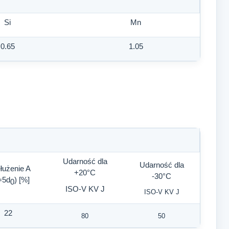
Si
Mn
0.65
1.05
Udarność dla
Udarność dla
łużenie A
+20°C
-30°C
=5d
) [%]
0
ISO-V KV J
ISO-V KV J
22
80
50