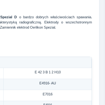
 Spezial D
o bardzo dobrych właściwościach spawania.
akterystyką radiograficzną. Elektrody o wszechstronnym
Zamiennik elektrod Oerlikon Spezial.
E 42 3 B 1 2 H10
E4916- AU
E7016
E4916