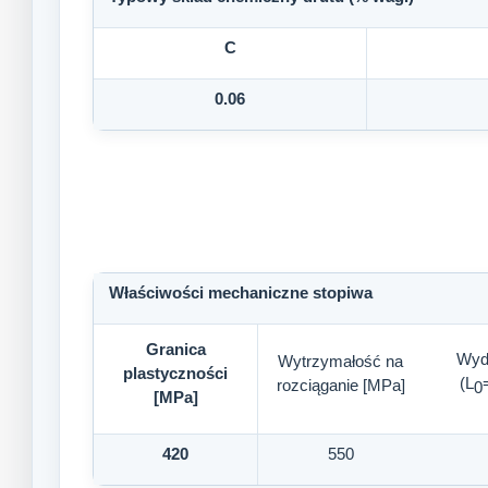
C
0.06
Właściwości mechaniczne stopiwa
Granica
Wyd
Wytrzymałość na
plastyczności
(L
rozciąganie [MPa]
0
[MPa]
420
550