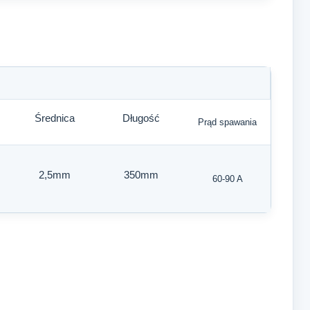
Średnica
Długość
Prąd spawania
2,5mm
350mm
60-90 A