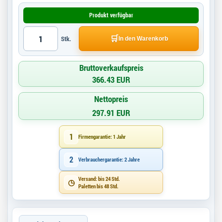
Produkt verfügbar
🛒
Stk.
In den Warenkorb
Bruttoverkaufspreis
366.43 EUR
Nettopreis
297.91 EUR
1
Firmengarantie: 1 Jahr
2
Verbrauchergarantie: 2 Jahre
Versand: bis 24 Std.
◷
Paletten bis 48 Std.