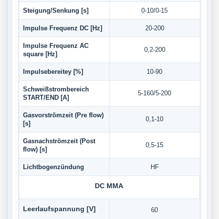
Steigung/Senkung [s]
0-10/0-15
Impulse Frequenz DC [Hz]
20-200
Impulse Frequenz AC
0,2-200
square [Hz]
Impulsebereitey [%]
10-90
Schweißstrombereich
5-160/5-200
START/END [A]
Gasvorströmzeit (Pre flow)
0,1-10
[s]
Gasnachströmzeit (Post
0,5-15
flow) [s]
Lichtbogenzündung
HF
DC MMA
Leerlaufspannung [V]
60