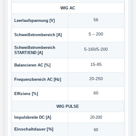
WIG AC
56
Leerlaufspannung [V]
5 – 200
Schweißstrombereich [A]
Schweißstrombereich
5-160/5-200
START/END [A]
15-85
Balancieren AC [%]
20-250
Frequenzbereich AC [Hz]
60
Effizienz [%]
WIG PULSE
Impulsbreite DC [A]
20-200
Einschaltdauer [%]
60