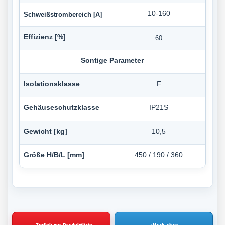
10-160
Schweißstrombereich [A]
Effizienz [%]
60
Sontige Parameter
Isolationsklasse
F
Gehäuseschutzklasse
IP21S
Gewicht [kg]
10,5
Größe H/B/L [mm]
450 / 190 / 360