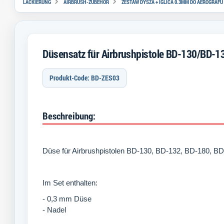
LACKIERUNG
AIRBRUSH-ZUBEHÖR
ZESTAW DYSZA + IGLICA 0.3MM DO AEROGRAFU BD
Düsensatz für Airbrushpistole BD-130/BD
Produkt-Code: BD-ZES03
Beschreibung:
Düse für Airbrushpistolen BD-130, BD-132, BD-180, BD
Im Set enthalten:
- 0,3 mm Düse
- Nadel