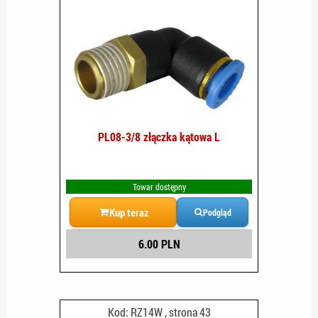
PL08-3/8 złączka kątowa L
Towar dostępny
Kup teraz
Podgląd
6.00 PLN
Kod: RZ14W , strona 43