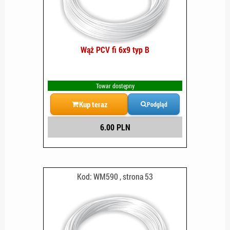
Wąż PCV fi 6x9 typ B
Towar dostępny
Kup teraz
Podgląd
6.00 PLN
Kod: WM590 , strona 53