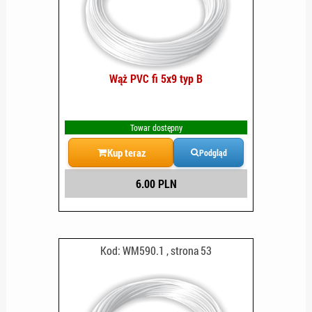
Wąż PVC fi 5x9 typ B
Towar dostępny
Kup teraz
Podgląd
6.00 PLN
Kod: WM590.1 , strona 53