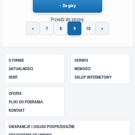
↑ Do góry
Przejdź do strony:
<
7
8
9
10
>
O FIRMIE
SERWIS
AKTUALNOŚCI
NOWOŚCI
HURT
SKLEP INTERNETOWY
OFERTA
PLIKI DO POBRANIA
KONTAKT
GWARANCJE I USŁUGI POSPRZEDAŻNE
ODSTĄPIENIE OD UMOWY