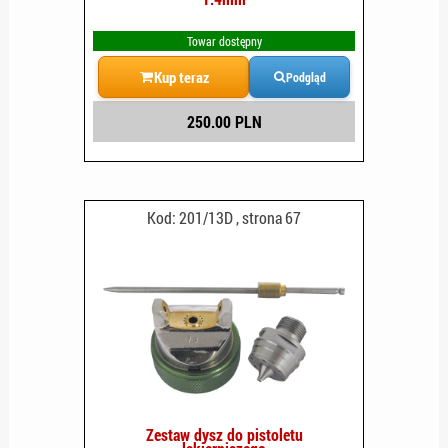
Towar dostępny
Kup teraz
Podgląd
250.00 PLN
Kod: 201/13D , strona 67
Zestaw dysz do pistoletu