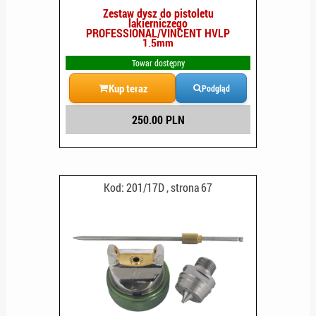
Zestaw dysz do pistoletu
lakierniczego
PROFESSIONAL/VINCENT HVLP
1.5mm
Towar dostępny
Kup teraz
Podgląd
250.00 PLN
Kod: 201/17D , strona 67