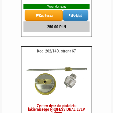
Towar dostępny
Kup teraz
Podgląd
250.00 PLN
Kod: 202/14D , strona 67
Zestaw dysz do pistoletu
lakierniczego PROFESSIONAL LVLP
1.4mm