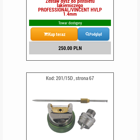
Zestaw dysz do pistoletu
lakierniczego
PROFESSIONAL/VINCENT HVLP
1.4mm
Towar dostępny
Kup teraz
Podgląd
250.00 PLN
Kod: 201/15D , strona 67