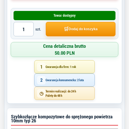
Towar dostępny
🛒
szt.
Dodaj do koszyka
Cena detaliczna brutto
50.00 PLN
1
Gwarancja dla firm: 1 rok
2
Gwarancja konsumencka: 2 lata
Termin realizacji: do 24 h
◷
Palety do 48 h
Szybkozłącze kompozytowe do sprężonego powietrza
10mm typ 26