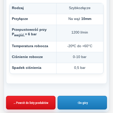
Rodzaj
Szybkozłącze
Przyłącze
Na wąż
10mm
Przepustowość przy
1200 l/min
P
= 6 bar
wejść.
Temperatura robocza
-20ºC do +60°C
Ciśnienie robocze
0-10 bar
Spadek ciśnienia
0,5 bar
←
Powrót do listy produktów
↑
Do góry