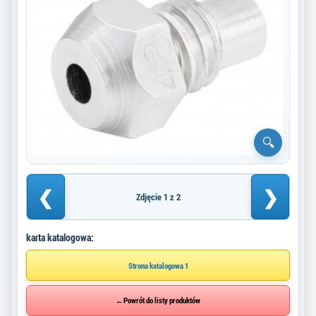
❮
❯
Zdjęcie 1 z 2
karta katalogowa:
Strona katalogowa 1
←
Powrót do listy produktów