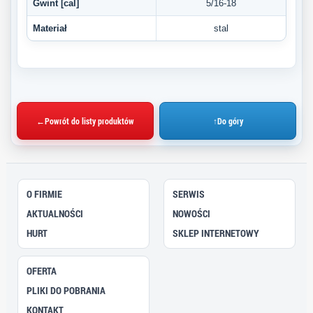
Gwint [cal]
5/16-18
Materiał
stal
←
Powrót do listy produktów
↑
Do góry
O FIRMIE
SERWIS
AKTUALNOŚCI
NOWOŚCI
HURT
SKLEP INTERNETOWY
OFERTA
PLIKI DO POBRANIA
KONTAKT