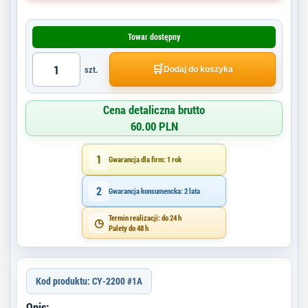
Towar dostępny
🛒
szt.
Dodaj do koszyka
Cena detaliczna brutto
60.00 PLN
1
Gwarancja dla firm: 1 rok
2
Gwarancja konsumencka: 2 lata
Termin realizacji: do 24 h
◷
Palety do 48 h
Kod produktu: CY-2200 #1A
Opis: