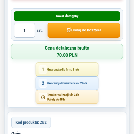
Towar dostępny
🛒
szt.
Dodaj do koszyka
Cena detaliczna brutto
70.00 PLN
1
Gwarancja dla firm: 1 rok
2
Gwarancja konsumencka: 2 lata
Termin realizacji: do 24 h
◷
Palety do 48 h
Kod produktu: ZB2
Opis: