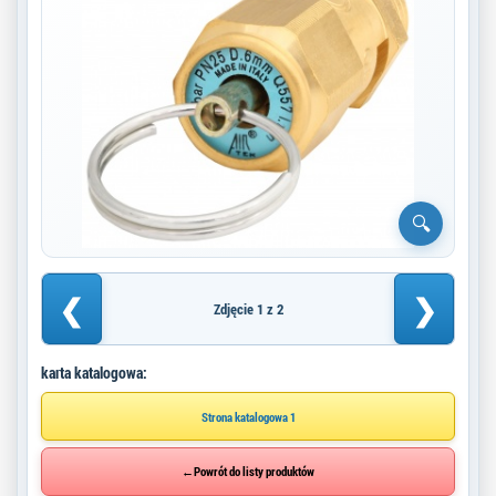
❮
❯
Zdjęcie 1 z 2
karta katalogowa:
Strona katalogowa 1
←
Powrót do listy produktów