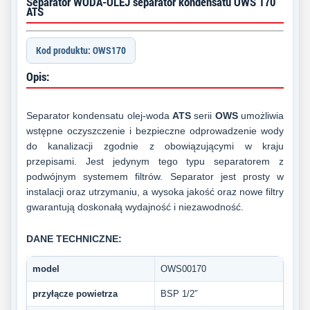
Separator WODA-OLEJ separator kondensatu OWS 170
ATS
Kod produktu: OWS170
Opis:
Separator kondensatu olej-woda
ATS
serii
OWS
umożliwia
wstępne oczyszczenie i bezpieczne odprowadzenie wody
do kanalizacji zgodnie z obowiązującymi w kraju
przepisami. Jest jedynym tego typu separatorem z
podwójnym systemem filtrów. Separator jest prosty w
instalacji oraz utrzymaniu, a wysoka jakość oraz nowe filtry
gwarantują doskonałą wydajność i niezawodność.
DANE TECHNICZNE:
model
OWS00170
przyłącze powietrza
BSP 1/2″