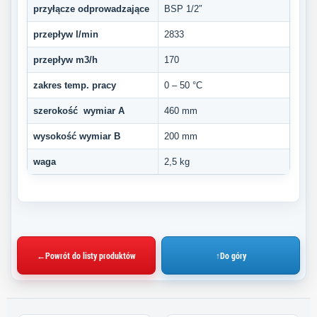
przyłącze odprowadzające
BSP 1/2″
przepływ l/min
2833
przepływ m3/h
170
zakres temp. pracy
0 – 50 °C
szerokość wymiar A
460 mm
wysokość wymiar B
200 mm
waga
2,5 kg
←
Powrót do listy produktów
↑
Do góry