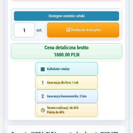
Dostępne ostatnie sztuki
🛒
szt.
Dodaj do koszyka
Cena detaliczna brutto
1600.00 PLN
▦
Kalkulator ratalny
1
Gwarancja dla firm: 1 rok
2
Gwarancja konsumencka: 2 lata
Termin realizacji: do 24 h
◷
Palety do 48 h