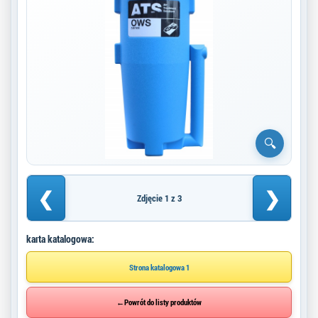
❮
❯
Zdjęcie 1 z 3
karta katalogowa:
Strona katalogowa 1
←
Powrót do listy produktów