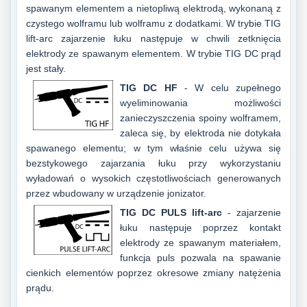
spawanym elementem a nietopliwą elektrodą, wykonaną z
czystego wolframu lub wolframu z dodatkami. W trybie TIG
lift-arc zajarzenie łuku następuje w chwili zetknięcia
elektrody ze spawanym elementem. W trybie TIG DC prąd
jest stały.
TIG DC HF
- W celu zupełnego
wyeliminowania możliwości
zanieczyszczenia spoiny wolframem,
zaleca się, by elektroda nie dotykała
spawanego elementu; w tym właśnie celu używa się
bezstykowego zajarzania łuku przy wykorzystaniu
wyładowań o wysokich częstotliwościach generowanych
przez wbudowany w urządzenie jonizator.
TIG DC PULS
lift-arc
- zajarzenie
łuku następuje poprzez kontakt
elektrody ze spawanym materiałem,
funkcja puls pozwala na spawanie
cienkich elementów poprzez okresowe zmiany natężenia
prądu.