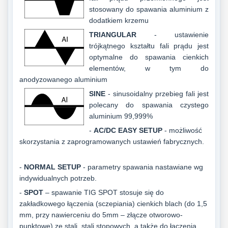
stosowany do spawania aluminium z
dodatkiem krzemu
TRIANGULAR
- ustawienie
trójkątnego kształtu fali prądu jest
optymalne do spawania cienkich
elementów, w tym do
anodyzowanego aluminium
SINE
- sinusoidalny przebieg fali jest
polecany do spawania czystego
aluminium 99,999%
-
AC/DC EASY SETUP
- możliwość
skorzystania z zaprogramowanych ustawień fabrycznych.
-
NORMAL SETUP
- parametry spawania nastawiane wg
indywidualnych potrzeb.
-
SPOT
–
spawanie TIG SPOT stosuje się do
zakładkowego łączenia (sczepiania) cienkich blach (do 1,5
mm, przy nawierceniu do 5mm – złącze otworowo-
punktowe) ze stali, stali stopowych, a także do łączenia