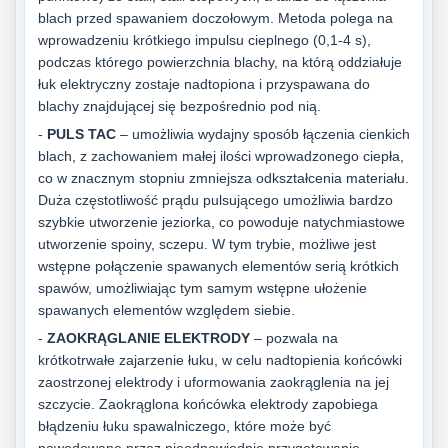
blach przed spawaniem doczołowym. Metoda polega na
wprowadzeniu krótkiego impulsu cieplnego (0,1-4 s),
podczas którego powierzchnia blachy, na którą oddziałuje
łuk elektryczny zostaje nadtopiona i przyspawana do
blachy znajdującej się bezpośrednio pod nią.
-
PULS TAC
– umożliwia wydajny sposób łączenia cienkich
blach, z zachowaniem małej ilości wprowadzonego ciepła,
co w znacznym stopniu zmniejsza odkształcenia materiału.
Duża częstotliwość prądu pulsującego umożliwia bardzo
szybkie utworzenie jeziorka, co powoduje natychmiastowe
utworzenie spoiny, sczepu. W tym trybie, możliwe jest
wstępne połączenie spawanych elementów serią krótkich
spawów, umożliwiając tym samym wstępne ułożenie
spawanych elementów względem siebie.
-
ZAOKRĄGLANIE ELEKTRODY
– pozwala na
krótkotrwałe zajarzenie łuku, w celu nadtopienia końcówki
zaostrzonej elektrody i uformowania zaokrąglenia na jej
szczycie. Zaokrąglona końcówka elektrody zapobiega
błądzeniu łuku spawalniczego, które może być