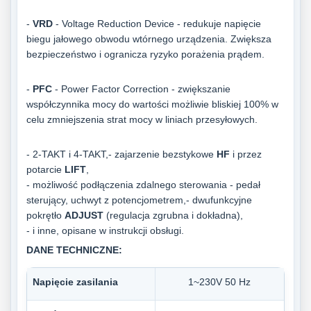
-
VRD
- Voltage Reduction Device - redukuje napięcie
biegu jałowego obwodu wtórnego urządzenia. Zwiększa
bezpieczeństwo i ogranicza ryzyko porażenia prądem.
-
PFC
- Power Factor Correction - zwiększanie
współczynnika mocy do wartości możliwie bliskiej 100% w
celu zmniejszenia strat mocy w liniach przesyłowych.
- 2-TAKT i 4-TAKT,
- zajarzenie bezstykowe
HF
i przez
potarcie
LIFT
,
- możliwość podłączenia zdalnego sterowania - pedał
sterujący, uchwyt z potencjometrem,
- dwufunkcyjne
pokrętło
ADJUST
(regulacja zgrubna i dokładna),
- i inne, opisane w instrukcji obsługi.
DANE TECHNICZNE:
Napięcie zasilania
1~230V 50 Hz