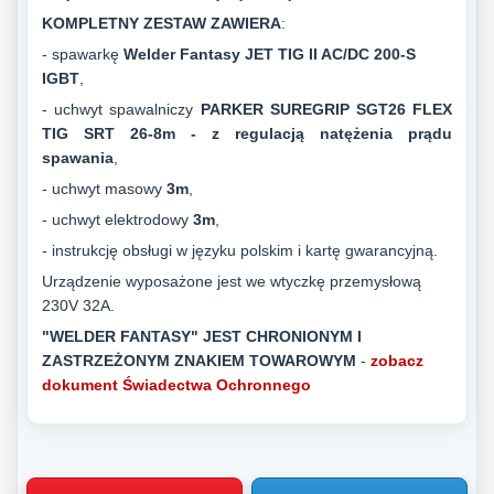
KOMPLETNY ZESTAW ZAWIERA
:
- spawarkę
Welder Fantasy JET TIG II AC/DC 200-S
IGBT
,
-
uchwyt spawalniczy
PARKER SUREGRIP SGT26 FLEX
TIG SRT 26-8m
- z regulacją natężenia prądu
spawania
,
- uchwyt masowy
3m
,
- uchwyt elektrodowy
3m
,
- instrukcję obsługi w języku polskim i kartę gwarancyjną.
Urządzenie wyposażone jest we wtyczkę przemysłową
230V 32A.
"WELDER FANTASY" JEST CHRONIONYM I
ZASTRZEŻONYM ZNAKIEM TOWAROWYM
-
zobacz
dokument Świadectwa Ochronnego