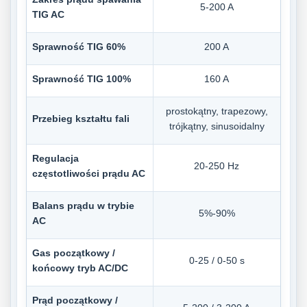
5-200 A
TIG AC
Sprawność TIG 60%
200 A
Sprawność TIG 100%
160 A
prostokątny, trapezowy,
Przebieg kształtu fali
trójkątny, sinusoidalny
Regulacja
20-250 Hz
częstotliwości prądu AC
Balans prądu w trybie
5%-90%
AC
Gas początkowy /
0-25 / 0-50 s
końcowy tryb AC/DC
Prąd początkowy /