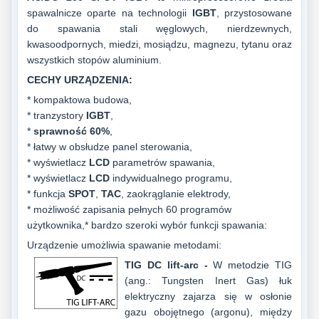
spawalnicze oparte na technologii
IGBT
, przystosowane
do spawania stali węglowych, nierdzewnych,
kwasoodpornych, miedzi, mosiądzu, magnezu, tytanu oraz
wszystkich stopów aluminium.
CECHY URZĄDZENIA:
* kompaktowa budowa,
* tranzystory
IGBT
,
*
sprawność 60%
,
* łatwy w obsłudze panel sterowania,
* wyświetlacz
LCD
parametrów spawania,
* wyświetlacz
LCD
indywidualnego programu,
* funkcja
SPOT
,
TAC
, zaokrąglanie elektrody,
* możliwość zapisania pełnych 60 programów
użytkownika,
* bardzo szeroki wybór funkcji spawania:
Urządzenie umożliwia spawanie metodami:
TIG DC lift-arc
-
W metodzie TIG
(ang.: Tungsten Inert Gas) łuk
elektryczny zajarza się w osłonie
gazu obojętnego (argonu), między