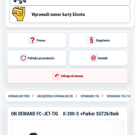
Pomoc
Regulamin
Polityka prywatności
Kontakt
↶
Odstąp od umowy
SPAWALNICTWO
URZĄDZENIA SPAWALNICZE
SPAWARKI TIG
SPAWARKI TIG Z UCH
ON DEMAND FC-JET-TIG II-200-S +Parker SGT26/8mb