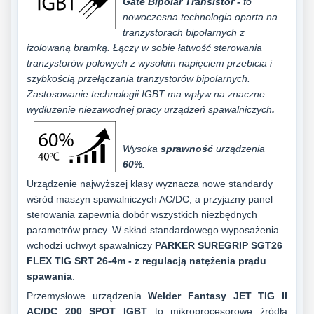
Gate Bipolar Transistor -
to
nowoczesna
technologia oparta
na
tranzystorach bipolarnych z
izolowaną bramką. Łączy w sobie łatwość sterowania
tranzystorów p
olowych z wysokim napięciem przebicia i
szybkością przełączania tran
zystorów bipolarnych.
Zastosowanie technologii IGBT ma wpływ na znaczne
wydłużenie niezawodnej pracy urządzeń spawalniczych
.
Wysoka
sprawność
urządzenia
60%
.
Urządzenie najwyższej klasy wyznacza nowe standardy
wśród maszyn spawalniczych AC/DC, a przyjazny panel
sterowania zapewnia dobór wszystkich niezbędnych
parametrów pracy. W skład standardowego wyposażenia
wchodzi uchwyt spawalniczy
PARKER SUREGRIP SGT26
FLEX
TIG SRT 26-4m
- z regulacją natężenia prądu
spawania
.
Przemysłowe urządzenia
Welder Fantasy JET TIG II
AC/DC 200 SPOT IGBT
to mikroprocesorowe źródła