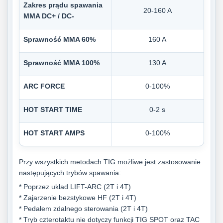
Zakres prądu spawania
20-160 A
MMA DC+ / DC-
Sprawność MMA 60%
160 A
Sprawność MMA 100%
130 A
ARC FORCE
0-100%
HOT START TIME
0-2 s
HOT START AMPS
0-100%
Przy wszystkich metodach TIG możliwe jest zastosowanie
następujących trybów spawania:
* Poprzez układ LIFT-ARC (2T i 4T)
* Zajarzenie bezstykowe HF (2T i 4T)
* Pedałem zdalnego sterowania (2T i 4T)
* Tryb czterotaktu nie dotyczy funkcji TIG SPOT oraz TAC