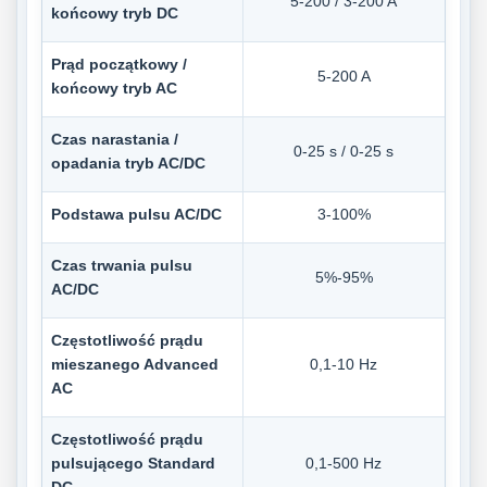
5-200 / 3-200 A
końcowy tryb DC
Prąd początkowy /
5-200 A
końcowy tryb AC
Czas narastania /
0-25 s / 0-25 s
opadania tryb AC/DC
Podstawa pulsu AC/DC
3-100%
Czas trwania pulsu
5%-95%
AC/DC
Częstotliwość prądu
mieszanego Advanced
0,1-10 Hz
AC
Częstotliwość prądu
pulsującego Standard
0,1-500 Hz