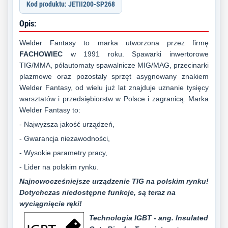
Kod produktu: JETII200-SP268
Opis:
Welder Fantasy to marka utworzona przez firmę
FACHOWIEC
w 1991 roku. Spawarki inwertorowe
TIG/MMA, półautomaty spawalnicze MIG/MAG, przecinarki
plazmowe oraz pozostały sprzęt asygnowany znakiem
Welder Fantasy, od wielu już lat znajduje uznanie tysięcy
warsztatów i przedsiębiorstw w Polsce i zagranicą. Marka
Welder Fantasy to:
- Najwyższa jakość urządzeń,
- Gwarancja niezawodności,
- Wysokie parametry pracy,
- Lider na polskim rynku.
Najnowocześniejsze urządzenie TIG na polskim rynku!
Dotychczas niedostępne funkcje, są teraz na
wyciągnięcie ręki!
Te
ch
nol
o
gia
IGBT
- ang. Insulated