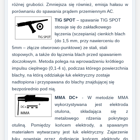
różnej grubości. Zmniejsza się również, emisja hałasu w
porównaniu do spawania prądem przemiennym AC.
TIG SPOT
–
spawanie TIG SPOT
stosuje się do zakładkowego
łączenia (sczepiania) cienkich blach
(do 1,5 mm, przy nawierceniu do
5mm – złącze otworowo-punktowe) ze stali, stali
stopowych, a także do łączenia blach przed spawaniem
doczołowym. Metoda polega na wprowadzeniu krótkiego
impulsu cieplnego (0,1-4 s), podczas którego powierzchnia
blachy, na którą oddziałuje łuk elektryczny zostaje
nadtopiona i przyspawana do blachy znajdującej się
bezpośrednio pod nią.
MMA DC+
- W metodzie MMA
wykorzystywana jest elektroda
otulona, składająca się z
metalowego rdzenia pokrytego
otuliną. Pomiędzy końcem elektrody, a spawanym
materiałem wytwarzany jest łuk elektryczny. Zajarzenie
łuku powstaje przez dotknięcie końcem elektrody do