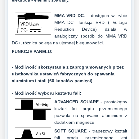
elektroda - element spawany.
MMA VRD DC-
- dostępna w trybie
MMA DC- funkcja VRD ( Voltage
Reduction Device) działa w
analogiczny sposób do MMA VRD
DC+, różnica polega na ujemnej biegunowości.
FUNKCJE PANELU:
-
Możliwość skorzystania z zaprogramowanych przez
użytkownika ustawień fabrycznych do spawania
aluminium i stali (60 kanałów pamięci)
- Możliwość wyboru kształtu fali:
ADVANCED SQUARE
- prostokątny
kształt fali prądu przemiennego
pozwala na spawanie aluminium z
dodatkiem magnezu
SOFT SQUARE
- trapezowy kształt
fali prądu przemiennego jest