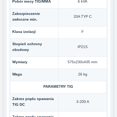
Pobór mocy TIG/MMA
6 kVA
Zabezpieczenie
20A TYP C
zwłoczne min.
Klasa izolacji
F
Stopień ochrony
IP21S
obudowy
Wymiary
575x230x435 mm
Waga
26 kg
PARAMETRY TIG
Zakres prądu spawania
3-200 A
TIG DC
Zakres prądu spawania