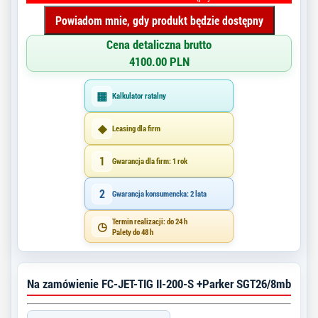
Powiadom mnie, gdy produkt będzie dostępny
Cena detaliczna brutto
4100.00 PLN
▦
Kalkulator ratalny
◆
Leasing dla firm
1
Gwarancja dla firm: 1 rok
2
Gwarancja konsumencka: 2 lata
Termin realizacji: do 24 h
◷
Palety do 48 h
Na zamówienie FC-JET-TIG II-200-S +Parker SGT26/8mb