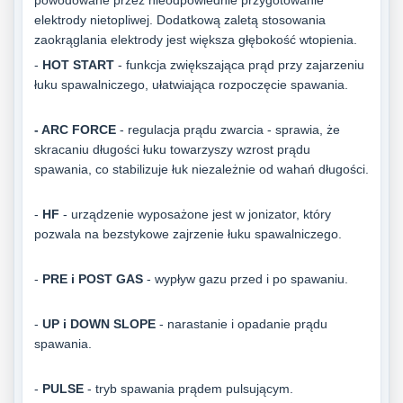
powodowane przez nieodpowiednie przygotowanie
elektrody nietopliwej. Dodatkową zaletą stosowania
zaokrąglania elektrody jest większa głębokość wtopienia.
-
HOT START
- funkcja zwiększająca prąd przy zajarzeniu
łuku spawalniczego, ułatwiająca rozpoczęcie spawania.
- ARC FORCE
- regulacja prądu zwarcia - sprawia, że
skracaniu długości łuku towarzyszy wzrost prądu
spawania, co stabilizuje łuk niezależnie od wahań długości.
-
HF
- urządzenie wyposażone jest w jonizator, który
pozwala na bezstykowe zajrzenie łuku spawalniczego.
-
PRE i POST GAS
- wypływ gazu przed i po spawaniu.
-
UP i DOWN SLOPE
- narastanie i opadanie prądu
spawania.
-
PULSE
- tryb spawania prądem pulsującym.