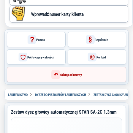
Pomoc
Regulamin
Polityka prywatności
Kontakt
↶
Odstąp od umowy
LAKIERNICTWO
DYSZE DO PISTOLETÓW LAKIERNICZYCH
ZESTAW DYSZ GŁOWICY AUTOM
Zestaw dysz głowicy automatycznej STAR SA-2C 1.3mm