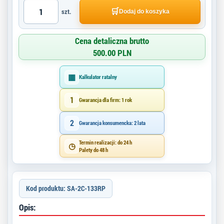
🛒
szt.
Dodaj do koszyka
Cena detaliczna brutto
500.00 PLN
▦
Kalkulator ratalny
1
Gwarancja dla firm: 1 rok
2
Gwarancja konsumencka: 2 lata
Termin realizacji: do 24 h
◷
Palety do 48 h
Kod produktu: SA-2C-133RP
Opis: