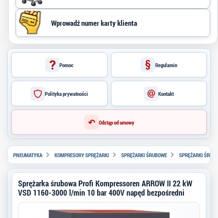
Pomoc
Regulamin
Polityka prywatności
Kontakt
↶
Odstąp od umowy
PNEUMATYKA
KOMPRESORY SPRĘŻARKI
SPRĘŻARKI ŚRUBOWE
SPRĘŻARKI ŚRUBO
Sprężarka śrubowa Profi Kompressoren ARROW II 22 kW
VSD 1160-3000 l/min 10 bar 400V napęd bezpośredni