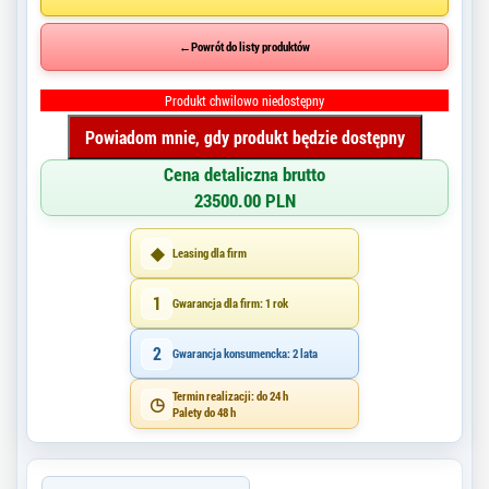
←
Powrót do listy produktów
Produkt chwilowo niedostępny
Powiadom mnie, gdy produkt będzie dostępny
Cena detaliczna brutto
23500.00 PLN
◆
Leasing dla firm
1
Gwarancja dla firm: 1 rok
2
Gwarancja konsumencka: 2 lata
Termin realizacji: do 24 h
◷
Palety do 48 h