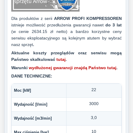
Dla produktów z serii
ARROW PROFI KOMPRESSOREN
istnieje możliwość przedłużenia gwarancji nawet
do 3 lat
(w cenie 2634.15 zł netto) a bardzo korzystne ceny
serwisu eksploatacyjnego są kolejnym atutem by wybrać
nasz sprzęt
.
Aktualne koszty przeglądów oraz serwisu mogą
Państwo skalkulować
tutaj
.
Warunki
wydłużonej gwarancji znajdą Państwo tutaj
.
DANE TECHNICZNE:
22
Moc [kW]
3000
Wydajność [l/min]
3,0
Wydajność [m3/min]
10
Max ciśnienie [bar]