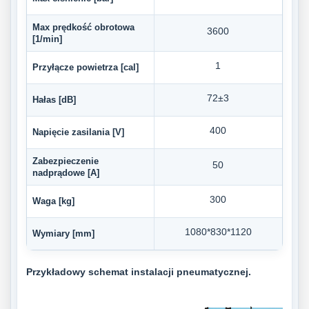
Max prędkość obrotowa
3600
[1/min]
1
Przyłącze powietrza [cal]
72±3
Hałas [dB]
400
Napięcie zasilania [V]
Zabezpieczenie
50
nadprądowe [A]
300
Waga [kg]
1080*830*1120
Wymiary [mm]
Przykładowy schemat instalacji pneumatycznej.