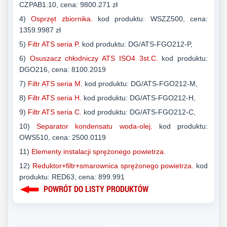
CZPAB1.10, cena: 9800.271 zł
4)
Osprzęt zbiornika.
kod produktu: WSZZ500, cena:
1359.9987 zł
5)
Filtr ATS seria P.
kod produktu: DG/ATS-FGO212-P,
6)
Osuszacz chłodniczy ATS ISO4 3st.C.
kod produktu:
DGO216, cena: 8100.2019
7)
Filtr ATS seria M.
kod produktu: DG/ATS-FGO212-M,
8)
Filtr ATS seria H.
kod produktu: DG/ATS-FGO212-H,
9)
Filtr ATS seria C.
kod produktu: DG/ATS-FGO212-C,
10)
Separator kondensatu woda-olej.
kod produktu:
OWS510, cena: 2500.0119
11)
Elementy instalacji sprężonego powietrza.
12)
Reduktor+filtr+smarownica sprężonego powietrza.
kod
produktu: RED63, cena: 899.991
POWRÓT DO LISTY PRODUKTÓW