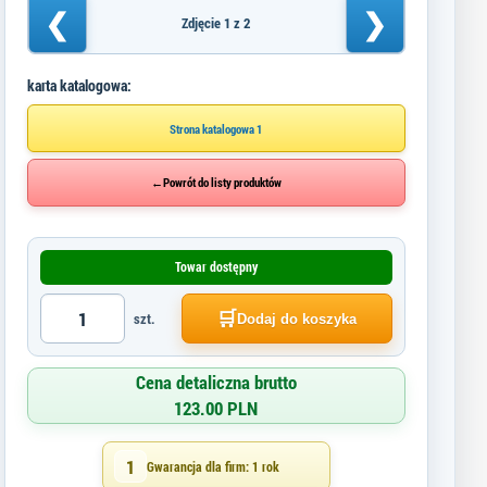
❮
❯
Zdjęcie 1 z 2
karta katalogowa:
Strona katalogowa 1
←
Powrót do listy produktów
Towar dostępny
🛒
szt.
Dodaj do koszyka
Cena detaliczna brutto
123.00 PLN
1
Gwarancja dla firm: 1 rok