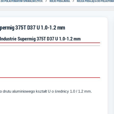
A DO PÓŁAUTOMATÓW SPAWALNICZYCH.
ROLKI PODAJNIKA.
ROLKA PODAJĄCA DO PÓŁAUTOMAT
upermig 375T D37 U 1.0-1.2 mm
 Industrie Supermig 375T D37 U 1.0-1.2 mm
o drutu aluminiowego kształt U
o średnicy 1.0
/ 1.2 mm.